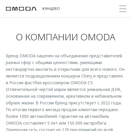
КУНЦЕВО
О КОМПАНИИ OMODA
Покупателям
Мир OMODA
Владельцам
Модели
Бренд OMODA нацелен на объединение представителей
C5
Выбор и покупка
Сервис
О бренде
разных сфер с общими ценностями, умеющими
от 2 299 000 ₽*
Сравнить комплектации
Записаться на сервис
Новости
нестандартно мыслить и открытыми для всего нового. Он
Записаться на тест-драйв
Кузовной ремонт
является подразделением концерна Chery и представлен
Онлайн-сервисы
C7
в России фастбек-кроссовером OMODA С5.
Cпецпредложения
Сервисные акции
Отличительной чертой марки является уникальная ДНК,
Приложение O&J
от 2 739 000 ₽*
Прайс-листы
основанная на современном, креативном и небанальном
Поддержка
Клуб владельцев OMODA
образе жизни. В России бренд присутствует с 2022 года.
OMODA Лизинг
Помощь на дороге
По итогам первого месяца продаж клиентам передано
Бренд JAECOO
Кредит и страхование
более 1000 автомобилей. Гарантия на автомобиль
Гарантия
OMODA составляет 5 лет или 150 000 км пробега.
Правовая информация
Кредитные программы
Дополнительная техническая поддержка
Дилерская сеть состоит из 120 предприятий по всей