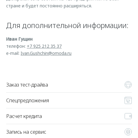
Страхование
Руководства по эксплуатации
стране и будет постоянно расширяться.
Обратная связь
Кредитный калькулятор
Клиентская поддержка
Для дополнительной информации:
Аксессуары
O&J Автоклуб
Одежда и сувениры
Клуб владельцев OMODA
Иван Гущин
телефон:
+7 925 212 35 37
Оригинальные аксессуары
Приложение O&J
e-mail:
Ivan.Gushchin@omoda.ru
Запчасти
Аксессуары
Трейд-ин
Одежда и сувениры
Калькулятор трейд-ин
Оригинальные аксессуары
Заказ тест-драйва
Запчасти
Спецпредложения
Расчет кредита
Запись на сервис