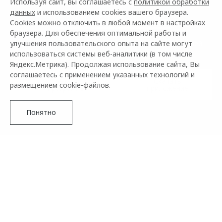
Используя сайт, вы соглашаетесь с
политикой обработки
данных
и использованием cookies вашего браузера.
8-800-600-1-888
Cookies можно отключить в любой момент в настройках
браузера. Для обеспечения оптимальной работы и
улучшения пользовательского опыта на сайте могут
Активируйте услугу в приложении в течение 30 дней
использоваться системы веб-аналитики (в том числе
после покупки автомобиля или ТО
Яндекс.Метрика). Продолжая использование сайта, Вы
соглашаетесь с применением указанных технологий и
Смотреть услуги
Скачать
размещением cookie-файлов.
программы
приложение
Понятно
ПОМОЩЬ НА ДОРОГАХ OMODA
Помощь на дорогах для Вас 24 часа в сутки, 365 дней в
году².