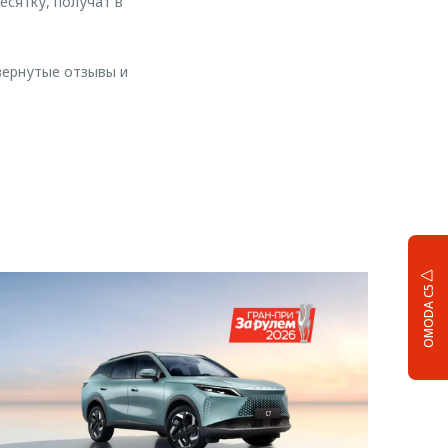
есятку, получат в
вернутые отзывы и
OMODA C5