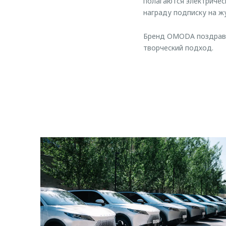
полагаются электричес
награду подписку на ж
Бренд OMODA поздравля
творческий подход.