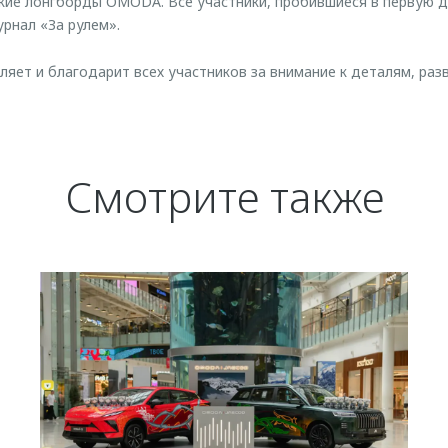
кие лонгборды OMODA. Все участники, пробившиеся в первую д
урнал «За рулем».
ет и благодарит всех участников за внимание к деталям, раз
Смотрите также