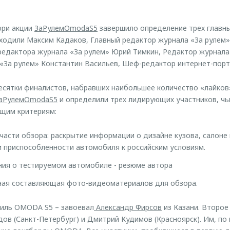
юри акции
ЗаРулемOmodaS5
завершило определение трех главны
входили Максим Кадаков, Главный редактор журнала «За рулем»
редактора журнала «За рулем» Юрий Тимкин, Редактор журнала
«За рулем» Константин Васильев, Шеф-редактор интернет-порт
сятки финалистов, набравших наибольшее количество «лайков
аРулемOmodaS5
и определили трех лидирующих участников, чь
щим критериям:
части обзора: раскрытие информации о дизайне кузова, салоне
и приспособленности автомобиля к российским условиям.
ия о тестируемом автомобиле - резюме автора
вная составляющая фото-видеоматериалов для обзора.
биль OMODA S5 – завоевал
Александр Фирсов
из Казани. Второе
ов (Санкт-Петербург) и Дмитрий Кудимов (Красноярск). Им, по 