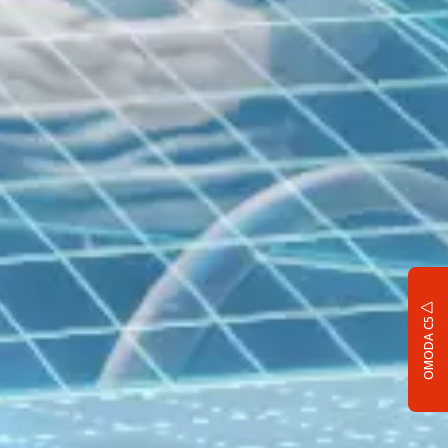
Новое поколение
OMODA C5
Управляй будущим
Подробнее
OMODA C5