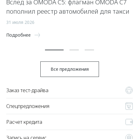
Вслед за OMODA C5: флагман OMODA C7
С
пополнил реестр автомобилей для такси
п
а
31 июля 2026
5 
Подробнее
По
Все предложения
Заказ тест-драйва
Спецпредложения
Расчет кредита
Запись на сервис