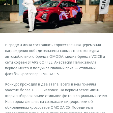
Страхование
Руководства по эксплуатации
Обратная связь
Кредитный калькулятор
Клиентская поддержка
Аксессуары
O&J Автоклуб
Одежда и сувениры
Клуб владельцев OMODA
Оригинальные аксессуары
Приложение O&J
В среду 4 июня состоялась торжественная церемония
Запчасти
Аксессуары
награждения победительницы совместного конкурса
автомобильного бренда OMODA, медиа-бренда VOICE и
Трейд-ин
Одежда и сувениры
сети кофеен STARS COFFEE. Анастасия Пелих заняла
Калькулятор трейд-ин
Оригинальные аксессуары
первое место и получила главный приз — стильный
фастбэк-кроссовер OMODA C5.
Запчасти
Конкурс проходил в два этапа, всего в нем приняли
участие более 10 000 человек. На первом этапе члены
жюри выбирали самое стильное фото в социальных сетях.
На втором финалисты создавали видеоролики об
обновленном кроссовере OMODA C5. Победитель