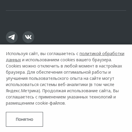
офертой.
Используя сайт, вы соглашаетесь с
политикой обработки
данных
и использованием cookies вашего браузера.
Cookies можно отключить в любой момент в настройках
браузера. Для обеспечения оптимальной работы и
улучшения пользовательского опыта на сайте могут
использоваться системы веб-аналитики (в том числе
Горячая линия OMODA:
+7 (495) 933-40-33
Яндекс.Метрика). Продолжая использование сайта, Вы
соглашаетесь с применением указанных технологий и
© 2026 Кунцево
размещением cookie-файлов.
Модельный ряд
Архивные модели
Контакты
Правовая информация
Понятно