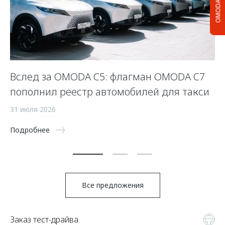
OMODA C5
Вслед за OMODA C5: флагман OMODA C7
С
пополнил реестр автомобилей для такси
п
а
31 июля 2026
5 
Подробнее
По
Все предложения
Заказ тест-драйва