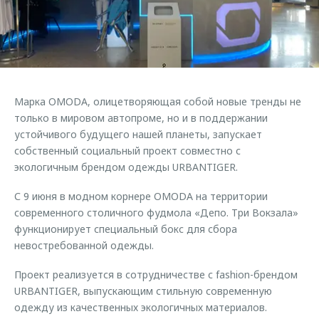
Страхование
Руководства по эксплуатации
Обратная связь
Кредитный калькулятор
Клиентская поддержка
Аксессуары
O&J Автоклуб
Одежда и сувениры
Клуб владельцев OMODA
Марка OMODA, олицетворяющая собой новые тренды не
Оригинальные аксессуары
Приложение O&J
только в мировом автопроме, но и в поддержании
Запчасти
устойчивого будущего нашей планеты, запускает
Аксессуары
собственный социальный проект совместно с
Трейд-ин
Одежда и сувениры
экологичным брендом одежды URBANTIGER.
Калькулятор трейд-ин
Оригинальные аксессуары
С 9 июня в модном корнере OMODA на территории
Запчасти
современного столичного фудмола «Депо. Три Вокзала»
функционирует специальный бокс для сбора
невостребованной одежды.
Проект реализуется в сотрудничестве с fashion-брендом
URBANTIGER, выпускающим стильную современную
одежду из качественных экологичных материалов.