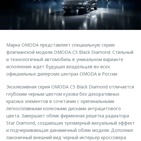
Страхование
Руководства по эксплуатации
Обратная связь
Кредитный калькулятор
Клиентская поддержка
Аксессуары
O&J Автоклуб
Одежда и сувениры
Клуб владельцев OMODA
Марка OMODA представляет специальную серию
Оригинальные аксессуары
Приложение O&J
флагманской модели OMODA C5 Black Diamond. Стильный
Запчасти
и технологичный автомобиль в уникальном варианте
Аксессуары
исполнения ждет будущих владельцев во всех
Трейд-ин
Одежда и сувениры
официальных дилерских центрах OMODA в России.
Калькулятор трейд-ин
Оригинальные аксессуары
Эксклюзивная серия OMODA C5 Black Diamond отличается
Запчасти
глубоким черным цветом кузова без декоративных
красных элементов в сочетании с оригинальными
легкосплавными колесными дисками антрацитового
цвета. Завершает облик фирменная решетка радиатора
Star Diamond, создающая трехмерный визуальный эффект
и подчеркивающая динамичный облик модели. Дополнил
лаконичный внешний вид черный интерьер кроссовера.