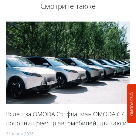
Смотрите также
OMODA C5
Вслед за OMODA C5: флагман OMODA C7
С
пополнил реестр автомобилей для такси
п
а
31 июля 2026