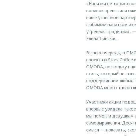
«Напитки не только по
новинок превысили ожи
наше успешное партне
любимым напитком из 
утренняя традиция», —
Елена Пинская.
В свою очередь, в OMO
проект со Stars Coffe
OMODA, поскольку наши
стиль, который не тол
поддерживаем любые тв
OMODA много талантли
Участники акции подош
впервые увидела такое
мы помогли девушкам 
самовыражения. Десятк
смысл — показать, ско