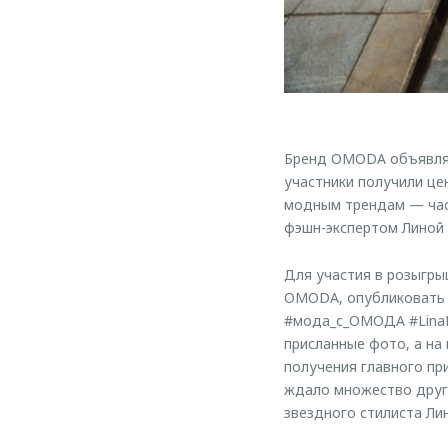
Бренд OMODA объявляет
участники получили це
модным трендам — час
фэшн-экспертом Линой
Для участия в розыгры
OMODA, опубликовать с
#мода_с_ОМОДА #LinaDe
присланные фото, а на
получения главного пр
ждало множество други
звездного стилиста Ли