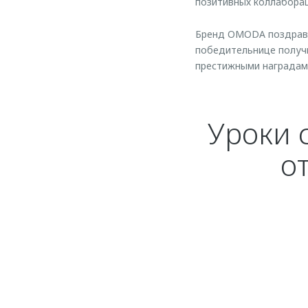
позитивных коллаборац
Бренд OMODA поздравля
победительнице получи
престижными наградам
Уроки 
о