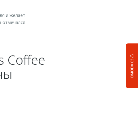
ля и желает
з отмечался
 Coffee
OMODA C5
ны