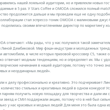
нравились нашей лояльной аудитории, но и привлекли новых гос
даемые в 5 раз. У Stars Coffee и OMODA сложился полный match
рство продолжится дальше и мы проведем еще не одну подоб
коллаборации стал эспрессо-тоник OMODA с малиновыми джус-
 поделилась своими впечатлениями директор по маркетингу хо
DA отмечают: «Мы рады, что у нас получился такой замечател
e и Линой Дембиковой. Мир фэшн-индустрии и молодежных трен
 автомобили, в числе которых призовой кроссовер C5, также 
ько отвечает модным тенденциям, но и определяет их. Мы с уд
орческие начинания в нашей аудитории, потому что точно зна
вых и неординарных людей».
ли к делу профессионально и креативно. Это подчеркивает Лин
 количество стильных и креативных людей в одном конкурсе! Ус
и парням получить новую площадку для творчества и дали им 
и звезд и СМИ поддержали акцию, потому что в ней был силь
лько у нас красивых и модных людей! Для меня это была одна и