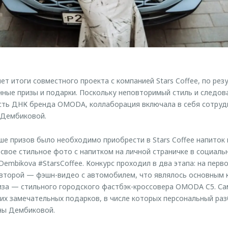
 итоги совместного проекта с компанией Stars Coffee, по рез
нные призы и подарки. Поскольку неповторимый стиль и следо
ть ДНК бренда OMODA, коллаборация включала в себя сотрудн
 Дембиковой.
ше призов было необходимо приобрести в Stars Coffee напиток 
вое стильное фото с напитком на личной страничке в социальн
mbikova #StarsCoffee. Конкурс проходил в два этапа: на перв
 второй — фэшн-видео с автомобилем, что являлось основным 
иза — стильного городского фастбэк-кроссовера OMODA C5. Са
х замечательных подарков, в числе которых персональный раз
ны Дембиковой.