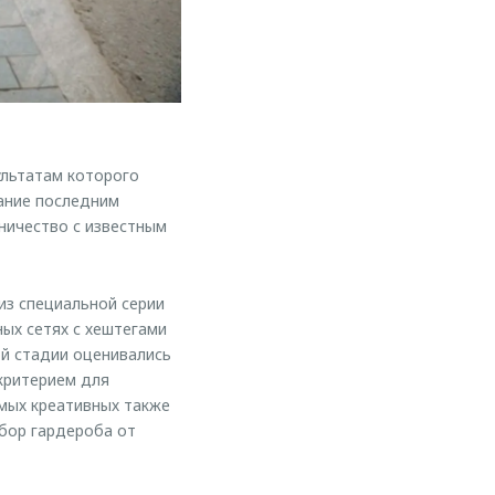
ультатам которого
вание последним
ичество с известным
из специальной серии
ых сетях с хештегами
ой стадии оценивались
критерием для
мых креативных также
бор гардероба от