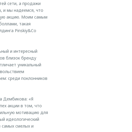
тей сети, а продажи
, и мы надеемся, что
ную акцию. Моим самым
боллами, такая
лдинга Pinskiy&Co
ьный и интересный
дов близок бренду
отличает уникальный
овольствием
ем: среди поклонников
а Дембикова: «Я
пех акции в том, что
сильную мотивацию для
ный идеологический
з самых смелых и