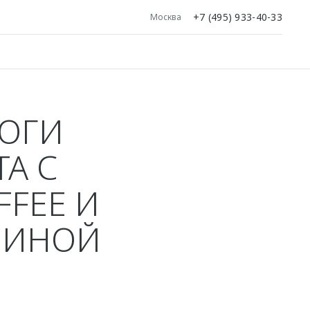
+7 (495) 933-40-33
Москва
ОГИ
А С
FFEE И
ЛИНОЙ