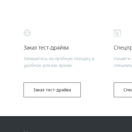
Заказ тест-драйва
Спецп
Запишитесь на пробную поездку в
Узнайте 
удобное для вас время
специал
Заказ тест-драйва
Спе