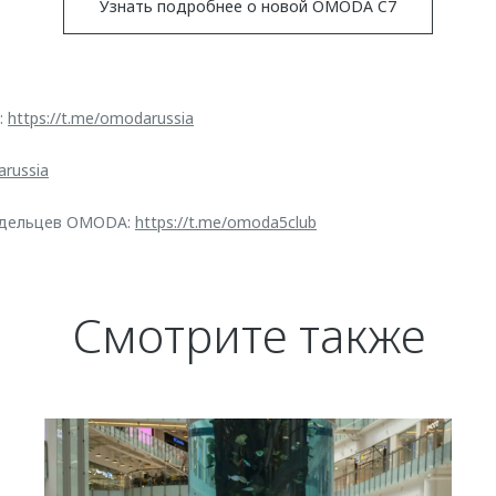
Узнать подробнее о новой OMODA C7
:
https://t.me/omodarussia
arussia
адельцев OMODA:
https://t.me/omoda5club
Смотрите также