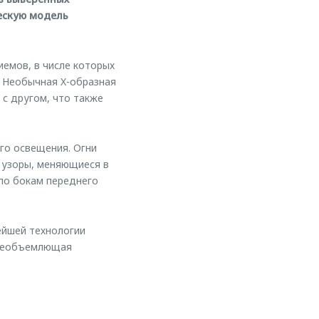
ескую модель
емов, в числе которых
. Необычная X-образная
с другом, что также
го освещения. Огни
 узоры, меняющиеся в
 по бокам переднего
ейшей технологии
 всеобъемлющая