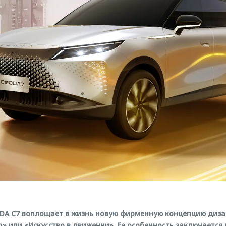
DA C7 воплощает в жизнь новую фирменную концепцию диз
on» или «Искусство в движении». Ее особенность заключается