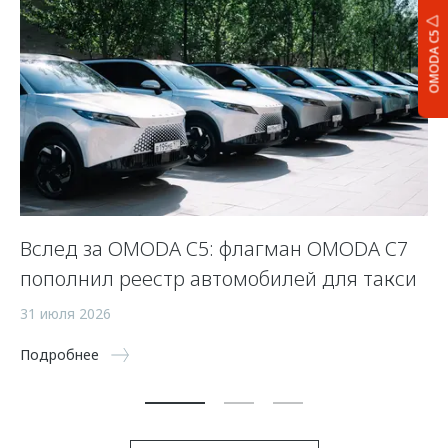
OMODA C5
Вслед за OMODA C5: флагман OMODA C7
С
пополнил реестр автомобилей для такси
п
а
31 июля 2026
5 
Подробнее
По