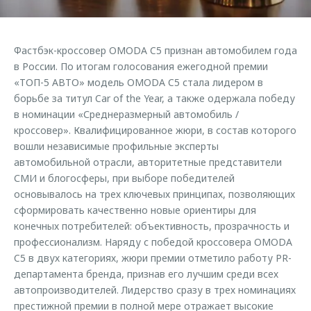
Страхование
Руководства по эксплуатации
Обратная связь
Кредитный калькулятор
Клиентская поддержка
Фастбэк-кроссовер OMODA C5 признан автомобилем года
Аксессуары
O&J Автоклуб
в России. По итогам голосования ежегодной премии
«ТОП-5 АВТО» модель OMODA C5 стала лидером в
Одежда и сувениры
Клуб владельцев OMODA
борьбе за титул Car of the Year, а также одержала победу
Оригинальные аксессуары
Приложение O&J
в номинации «Среднеразмерный автомобиль /
Запчасти
кроссовер». Квалифицированное жюри, в состав которого
Аксессуары
вошли независимые профильные эксперты
Трейд-ин
Одежда и сувениры
автомобильной отрасли, авторитетные представители
СМИ и блогосферы, при выборе победителей
Калькулятор трейд-ин
Оригинальные аксессуары
основывалось на трех ключевых принципах, позволяющих
Запчасти
сформировать качественно новые ориентиры для
конечных потребителей: объективность, прозрачность и
профессионализм. Наряду с победой кроссовера OMODA
C5 в двух категориях, жюри премии отметило работу PR-
департамента бренда, признав его лучшим среди всех
автопроизводителей. Лидерство сразу в трех номинациях
престижной премии в полной мере отражает высокие