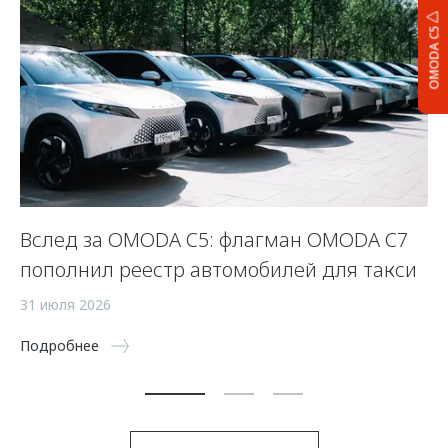
OMODA C5
Вслед за OMODA C5: флагман OMODA C7
С
пополнил реестр автомобилей для такси
п
а
31 июля 2026
5 
Подробнее
По