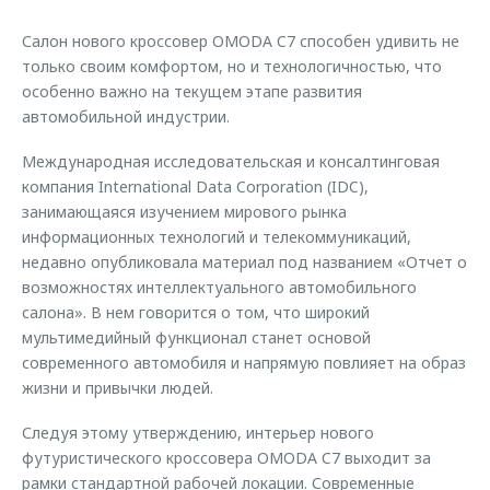
Страхование
Руководства по эксплуатации
Обратная связь
Салон нового кроссовер OMODA C7 способен удивить не
Кредитный калькулятор
Клиентская поддержка
только своим комфортом, но и технологичностью, что
особенно важно на текущем этапе развития
Аксессуары
O&J Автоклуб
автомобильной индустрии.
Одежда и сувениры
Клуб владельцев OMODA
Международная исследовательская и консалтинговая
Оригинальные аксессуары
Приложение O&J
компания International Data Corporation (IDC),
Запчасти
занимающаяся изучением мирового рынка
Аксессуары
информационных технологий и телекоммуникаций,
Трейд-ин
Одежда и сувениры
недавно опубликовала материал под названием «Отчет о
Калькулятор трейд-ин
Оригинальные аксессуары
возможностях интеллектуального автомобильного
салона». В нем говорится о том, что широкий
Запчасти
мультимедийный функционал станет основой
современного автомобиля и напрямую повлияет на образ
жизни и привычки людей.
Следуя этому утверждению, интерьер нового
футуристического кроссовера OMODA C7 выходит за
рамки стандартной рабочей локации. Современные