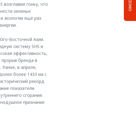
OMODA C5
S возглавил гонку, что
ности зеленых
и экологии ещё раз
энергии.
 Юго-Восточной Азии.
идную систему SHS и
ысокая эффективность,
й прорыв бренда в
 Ранее, в апреле,
долел более 1433 км с
 исторический рекорд
такие показатели
утреннего сгорания.
инодушное признание