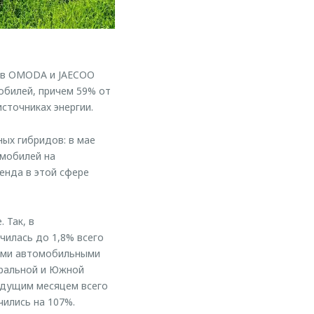
ов OMODA и JAECOO
мобилей, причем 59% от
сточниках энергии.
ных гибридов: в мае
омобилей на
ренда в этой сфере
 Так, в
чилась до 1,8% всего
ими автомобильными
тральной и Южной
дыдущим месяцем всего
чились на 107%.