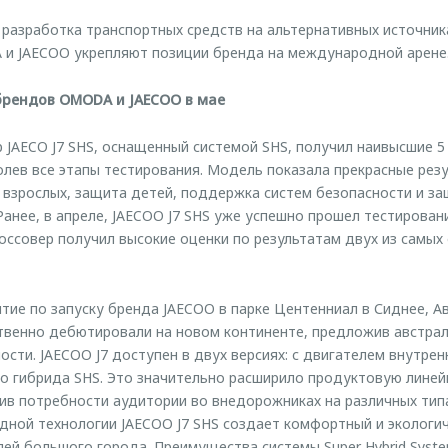
 разработка транспортных средств на альтернативных источника
и JAECOO укрепляют позиции бренда на международной арене
брендов OMODA и JAECOO в мае
р JAECO J7 SHS, оснащенный системой SHS, получил наивысшие 5 
лев все этапы тестирования. Модель показала прекрасные резу
а взрослых, защита детей, поддержка систем безопасности и з
анее, в апреле, JAECOO J7 SHS уже успешно прошел тестировани
оссовер получил высокие оценки по результатам двух из самых
тие по запуску бренда JAECOO в парке Центенниал в Сиднее, А
ественно дебютировали на новом континенте, предложив австр
ти. JAECOO J7 доступен в двух версиях: с двигателем внутренн
о гибрида SHS. Это значительно расширило продуктовую лине
ив потребности аудитории во внедорожниках на различных типа
дной технологии JAECOO J7 SHS создает комфортный и эколог
ей большого города. Преимущества системы Super Hybrid Syst