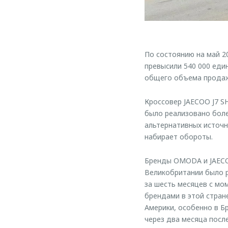
По состоянию на май 
превысили 540 000 еди
общего объема продаж 
Кроссовер JAECOO J7 SH
было реализовано боле
альтернативных источн
набирает обороты.
Бренды OMODA и JAECOO
Великобритании было р
за шесть месяцев с м
брендами в этой стра
Америки, особенно в Б
через два месяца посл