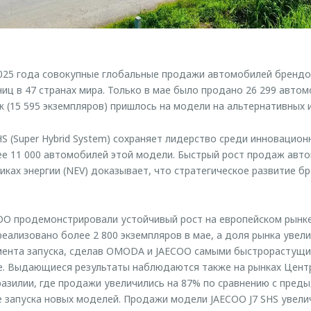
2025 года совокупные глобальные продажи автомобилей бренд
ниц в 47 странах мира. Только в мае было продано 26 299 авто
(15 595 экземпляров) пришлось на модели на альтернативных и
S (Super Hybrid System) сохраняет лидерство среди инновацион
е 11 000 автомобилей этой модели. Быстрый рост продаж авт
иках энергии (NEV) доказывает, что стратегическое развитие б
 продемонстрировали устойчивый рост на европейском рынке.
еализовано более 2 800 экземпляров в мае, а доля рынка увели
омента запуска, сделав OMODA и JAECOO самыми быстрорастущ
не. Выдающиеся результаты наблюдаются также на рынках Цен
разилии, где продажи увеличились на 87% по сравнению с пре
е запуска новых моделей. Продажи модели JAECOO J7 SHS увели