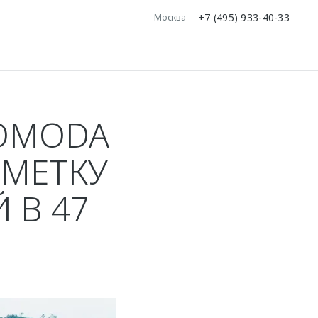
+7 (495) 933-40-33
Москва
OMODA
ТМЕТКУ
 В 47