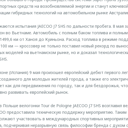
портных средств на возобновляемой энергии и станут ключевой
ации гибридных технологий на автомобильном рынке Австрали
ются испытания JAECOO J7 SHS по дальности пробега. 8 мая 
он во Вьетнаме. Автомобиль с полным баком топлива и полным
1499,6 км от Ханоя до Куиньона. Расход топлива в режиме по
а 100 км — кроссовер не только поставил новый рекорд по выно
ых моделей на вьетнамском рынке, но и доказал технологичес
SHS.
лоне (Испания) 9 мая произошел европейский дебют первого ле
 созданного для молодых жителей города, а также его электрич
ет как для передвижения по городу, так и для бездорожья, чт
вно развивать европейский рынок.
в Польше велогонки Tour de Pologne JAECOO J7 SHS возглавил ве
ECOO предоставила техническую поддержку мероприятию. Таким
лжают участвовать в международных спортивных мероприятия
, подчеркивая неразрывную связь философии бренда с духом сп