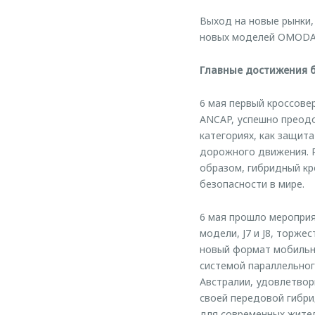
Выход на новые рынки,
новых моделей OMODA 
Главные достижения 
6 мая первый кроссове
ANCAP, успешно преодо
категориях, как защит
дорожного движения. Р
образом, гибридный кр
безопасности в мире.
6 мая прошло мероприя
модели, J7 и J8, торж
новый формат мобильнос
системой параллельног
Австралии, удовлетвор
своей передовой гибри
для современных жител