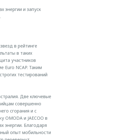
х энергии и запуск
.
звезд в рейтинге
льтаты в таких
ащита участников
е Euro NCAP. Таким
 строгих тестирований
встралия. Две ключевые
алийцам совершенно
его сгорания и c
йку OMODA и JAECOO в
х энергии. Благодаря
ичный опыт мобильности
em перевернут