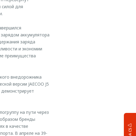
 силой для
и.
завершился
 зарядом аккумулятора
ддержания заряда
сливости и экономии
кие преимущества
гкого внедорожника
еской версии JAECOO J5
о демонстрирует
логруппу на пути через
 образом бренды
х в качестве
орта. В апреле на 39-