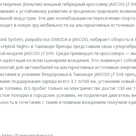
Антверпене (Бельгия) мощный гибридный кроссовер JAECOO J7 SH
нимание к устойчивому развитию и продемонстрировало возмож
льной индустрии. Эти две коллаборации на пересечении спорта 
входит в новую эру мобильности на альтернативных источниках 
ybrid System, разработка OMODA и JAECOO, набирает обороты в
 «Hybrid Night» в Таиланде бренды представили свою супергибр
ой модели JAECOO J7 SHS. Среди преимуществ кроссовера — в
я адаптация ко всем сценариям вождения. Это знаменует собо
ологий для автомобилей на альтернативных источниках энергии.
пытания в условиях бездорожья в Таиланде JAECOO J7 SHS прео
жиме поддержания заряда всего 3,1 л/100 км, установив новый
 топлива. Его пробег только на электричестве достиг 130 км: 
стые поездки в городских условиях, не подключая двигатель вн
ьность в сочетании с тихим и плавным вождением получили ед
:
https://t.me/omodarussia