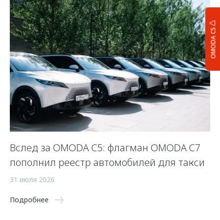
OMODA C5
Вслед за OMODA C5: флагман OMODA C7
С
пополнил реестр автомобилей для такси
п
а
31 июля 2026
5 
Подробнее
По