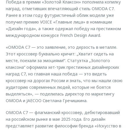
Победа в премии «Золотой Клаксон» пополнила копилку
наград, отметивших впечатляющий стиль OMODA C7.
Ранее в этом году футуристичный облик модели уже
получил премию VOICE «Главные лица» в номинации
«Дизайн года», а также одержал победу на престижном
международном конкурсе French Design Award.
«OMODA C7 — это заявление, это дерзость в металле.
Этот кроссовер буквально кричит: „Хватит сидеть на
месте, поехали за эмоциями!“. Статуэтка „Золотого
клаксона“ оформила хет-трик престижных дизайнерских
наград C7, но главная наша победа — это видеть
кроссовер на дорогах России и знать, что мы нашли свою
аудиторию современных людей, которые не боятся
выделяться», — поделилась директор по маркетингу
OMODA и JAECOO Светлана Гречишкина.
OMODA C7 — флагманский кроссовер, дебютировавший
на российском рынке в мае 2025 года. Его дизайн
представляет развитие философии бренда «Искусство в