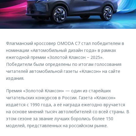
Страхование
Руководства по эксплуатации
Обратная связь
Кредитный калькулятор
Клиентская поддержка
Аксессуары
O&J Автоклуб
Одежда и сувениры
Клуб владельцев OMODA
Флагманский кроссовер OMODA C7 стал победителем в
Оригинальные аксессуары
Приложение O&J
номинации «Автомобильный дизайн года» в рамках
Запчасти
ежегодной премии «Золотой Клаксон – 2025».
Аксессуары
Победители были определены по итогам голосования
Трейд-ин
Одежда и сувениры
читателей автомобильной газеты «Клаксон» на сайте
издания.
Калькулятор трейд-ин
Оригинальные аксессуары
Запчасти
Премия «Золотой Клаксон» — один из старейших
читательских конкурсов в России. Газета «Клаксон»
издаётся с 1990 года, а её награда ежегодно вручается
на основе мнений тысяч автолюбителей со всей страны. В
этом сезоне за звание лучших боролись более 150
моделей, представленных на российском рынке.