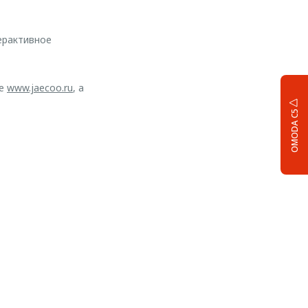
ерактивное
те
www.jaecoo.ru
, а
OMODA C5