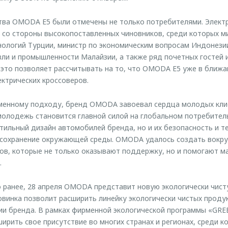
тва OMODA E5 были отмечены не только потребителями. Элект
со стороны высокопоставленных чиновников, среди которых м
ологий Турции, министр по экономическим вопросам Индонези
и и промышленности Малайзии, а также ряд почетных гостей и
е это позволяет рассчитывать на то, что OMODA E5 уже в бли
ектрических кроссоверов.
менному подходу, бренд OMODA завоевал сердца молодых клие
молодежь становится главной силой на глобальном потребитель
стильный дизайн автомобилей бренда, но и их безопасность и т
 сохранение окружающей среды. OMODA удалось создать вокру
в, которые не только оказывают поддержку, но и помогают ма
.
о ранее, 28 апреля OMODA представит новую экологически чис
винка позволит расширить линейку экологически чистых продук
и бренда. В рамках фирменной экологической программы «GR
ирить свое присутствие во многих странах и регионах, среди к