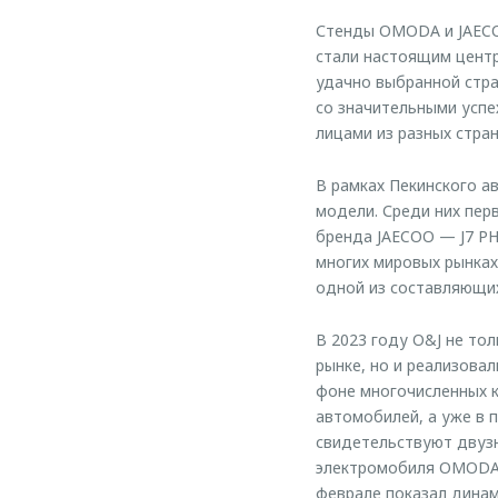
Стенды OMODA и JAECO
стали настоящим центр
удачно выбранной стра
со значительными успе
лицами из разных стран
В рамках Пекинского 
модели. Среди них пер
бренда JAECOO — J7 PH
многих мировых рынках
одной из составляющи
В 2023 году O&J не т
рынке, но и реализова
фоне многочисленных к
автомобилей, а уже в 
свидетельствуют двуз
электромобиля OMODA E
феврале показал динам