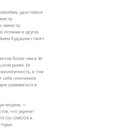
ромобиль удостоился
инистр
и, министр
з Испании и других
жайшем будущем станет
нтов более чем в 40
ском рынке. Ее
ехнологичность, в том
г себя сплоченное
рке развиваться и
тую модель —
тов, что укрепит
EEN OJ» OMODA и
оторых