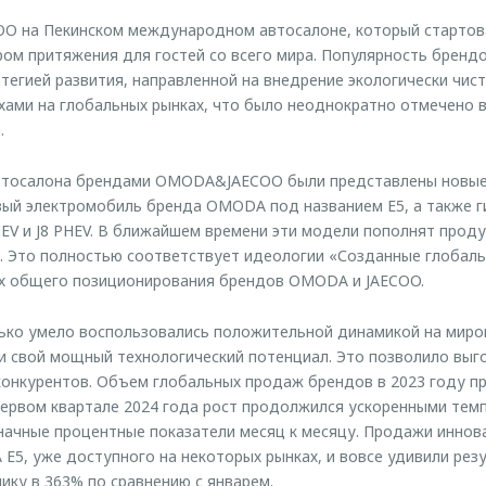
O на Пекинском международном автосалоне, который стартовал
ом притяжения для гостей со всего мира. Популярность брендо
тегией развития, направленной на внедрение экологически чист
хами на глобальных рынках, что было неоднократно отмечено
.
автосалона брендами OMODA&JAECOO были представлены новые 
вый электромобиль бренда OMODA под названием E5, а также 
EV и J8 PHEV. В ближайшем времени эти модели пополнят проду
. Это полностью соответствует идеологии «Созданные глобаль
х общего позиционирования брендов OMODA и JAECOO.
олько умело воспользовались положительной динамикой на мир
ли свой мощный технологический потенциал. Это позволило выг
онкурентов. Объем глобальных продаж брендов в 2023 году пр
первом квартале 2024 года рост продолжился ускоренными темп
начные процентные показатели месяц к месяцу. Продажи иннов
5, уже доступного на некоторых рынках, и вовсе удивили резу
ику в 363% по сравнению с январем.