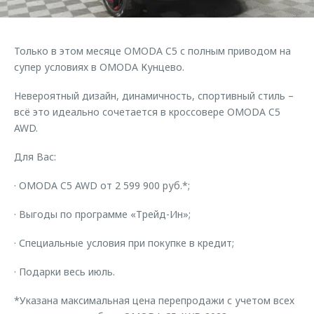
Страхование
Руководства по эксплуатации
Обратная связь
Кредитный калькулятор
Клиентская поддержка
Только в этом месяце OMODA C5 с полным приводом на
Аксессуары
O&J Автоклуб
супер условиях в OMODA Кунцево.
Одежда и сувениры
Клуб владельцев OMODA
Невероятный дизайн, динамичность, спортивный стиль –
Оригинальные аксессуары
Приложение O&J
всё это идеально сочетается в кроссовере OMODA C5
AWD.
Запчасти
Аксессуары
Для Вас:
Трейд-ин
Одежда и сувениры
Калькулятор трейд-ин
Оригинальные аксессуары
· OMODA C5 AWD от 2 599 900 руб.*;
Запчасти
· Выгоды по программе «Трейд-Ин»;
· Специальные условия при покупке в кредит;
· Подарки весь июль.
*Указана максимальная цена перепродажи с учетом всех